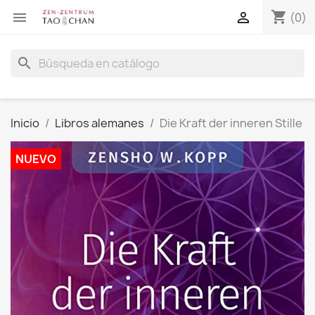
shopping_cart


(0)
search
Inicio
Libros alemanes
Die Kraft der inneren Stille
NUEVO