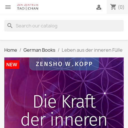
shopping_cart


(0)
search
Home
German Books
Leben aus der inneren Fülle
NEW