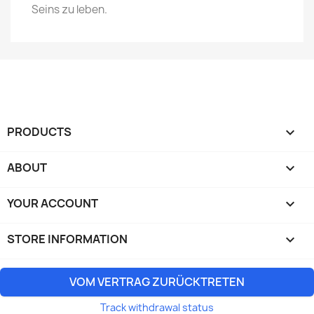
Seins zu leben.
PRODUCTS

ABOUT

YOUR ACCOUNT

STORE INFORMATION
keyboard_arrow_down
VOM VERTRAG ZURÜCKTRETEN
Track withdrawal status