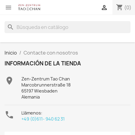
shopping_cart


(0)
search
Inicio
Contacte con nosotros
INFORMACIÓN DE LA TIENDA

Zen-Zentrum Tao Chan
Marcobrunnerstraße 18
65197 Wiesbaden
Alemania

Llámenos:
+49 (0)611- 940 62 31