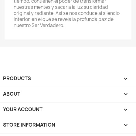
tiempo, contienen el poder de transformar
nuestras mentes y sacar a la luz su claridad
original y radiante. Así se nos conduce al silencio
interior, en el que se revela la profunda paz de
nuestro Ser Verdadero.
PRODUCTS

ABOUT

YOUR ACCOUNT

STORE INFORMATION
keyboard_arrow_down