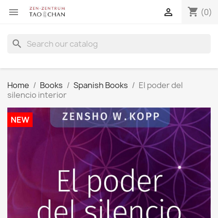
shopping_cart


(0)
search
Home
Books
Spanish Books
El poder del
silencio interior
NEW