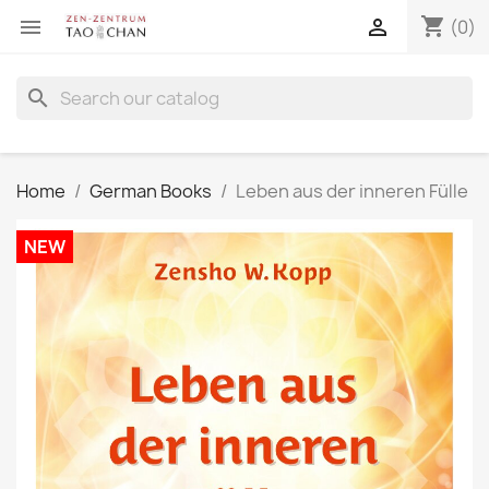
shopping_cart


(0)
search
Home
German Books
Leben aus der inneren Fülle
NEW