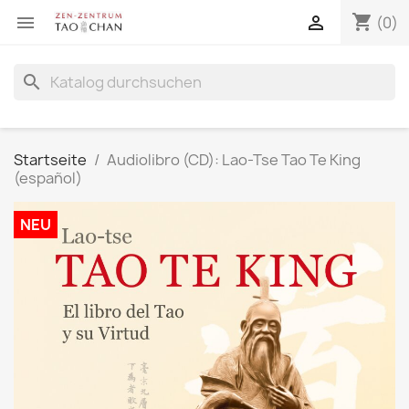
shopping_cart


(0)
search
Startseite
Audiolibro (CD): Lao-Tse Tao Te King
(español)
NEU