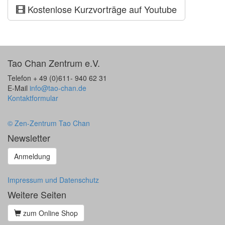
Kostenlose Kurzvorträge auf Youtube
Tao Chan Zentrum e.V.
Telefon + 49 (0)611- 940 62 31
E-Mail
info@tao-chan.de
Kontaktformular
© Zen-Zentrum Tao Chan
Newsletter
Anmeldung
Impressum und Datenschutz
Weitere Seiten
zum Online Shop