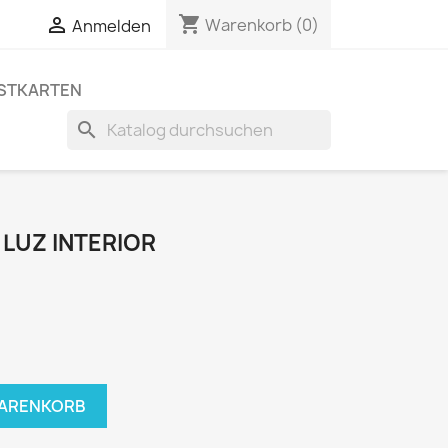
shopping_cart


Warenkorb
(0)
Anmelden
STKARTEN
search
 LUZ INTERIOR
WARENKORB