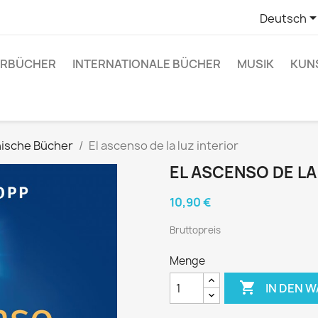
Deutsch
RBÜCHER
INTERNATIONALE BÜCHER
MUSIK
KUN
ische Bücher
El ascenso de la luz interior
EL ASCENSO DE LA
10,90 €
Bruttopreis
Menge

IN DEN 