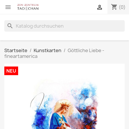
shopping_cart


(0)
search
Startseite
Kunstkarten
Göttliche Liebe -
fineartamerica
NEU