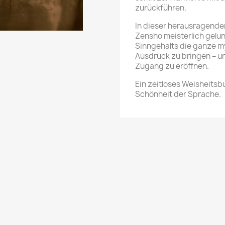
zurückführen.
In dieser herausragende
Zensho meisterlich gelu
Sinngehalts die ganze 
Ausdruck zu bringen – u
Zugang zu eröffnen.
Ein zeitloses Weisheitsb
Schönheit der Sprache.