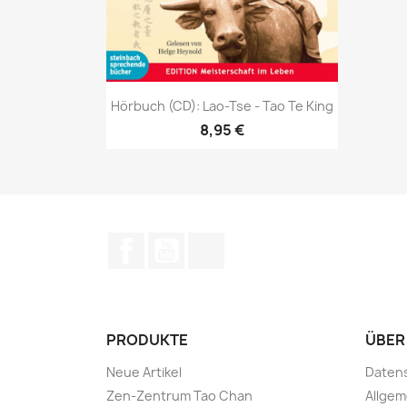
Vorschau

Hörbuch (CD): Lao-Tse - Tao Te King
8,95 €
Facebook
YouTube
TikTok
PRODUKTE
ÜBER
Neue Artikel
Daten
Zen-Zentrum Tao Chan
Allge