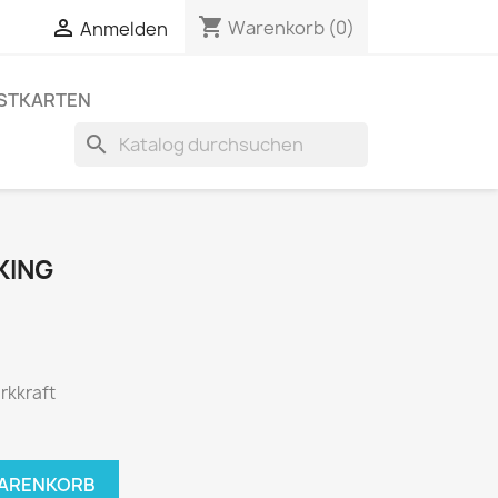
shopping_cart


Warenkorb
(0)
Anmelden
STKARTEN
search
KING
rkkraft
WARENKORB