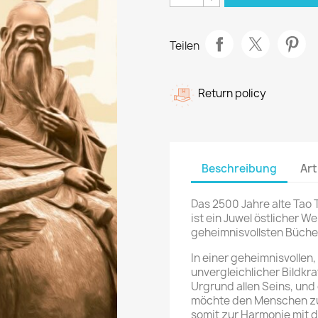
Teilen
Return policy
Beschreibung
Art
Das 2500 Jahre alte Tao
ist ein Juwel östlicher We
geheimnisvollsten Bücher
In einer geheimnisvollen
unvergleichlicher Bildkr
Urgrund allen Seins, und
möchte den Menschen zur
somit zur Harmonie mit 