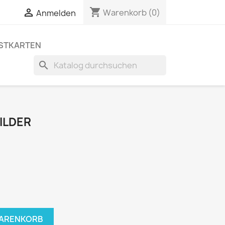
shopping_cart


Warenkorb
(0)
Anmelden
STKARTEN
search
ILDER
WARENKORB